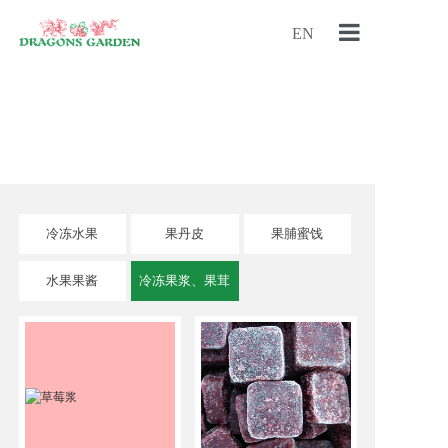
EN
首页
冷冻果酱、果茸
关于我们
产品中心
冷冻水果
果丹皮
果脯蜜饯
水果果酱
冷冻果浆、果茸
新闻中心
联系我们