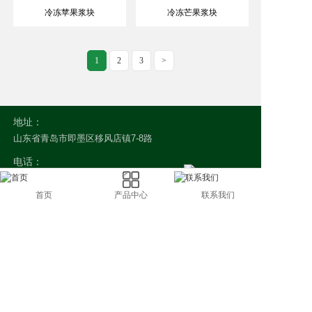
冷冻苹果浆块
冷冻芒果浆块
1
2
3
>
地址：
山东省青岛市即墨区移风店镇7-8路
电话：
0532-8583-2611
0532-8583-7155
首页
产品中心
联系我们
133-5532-0818
邮箱：
微信咨询
kirbywj@dragonsgarden.cn
Copyright © 青岛龙之园绿色食品有限公司
鲁ICP备19050672号-1
技术支持：润商科技