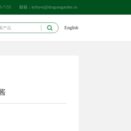
583-7155 邮箱：kirbywj@dragonsgarden.cn
English
酱