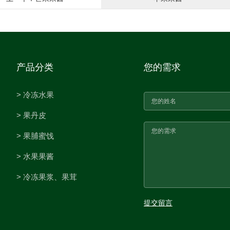
产品分类
您的需求
> 冷冻水果
> 果丹皮
> 果脯蜜饯
> 水果果酱
> 冷冻果浆、果茸