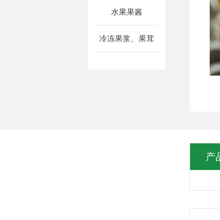
水果果酱
冷冻果浆、果茸
产